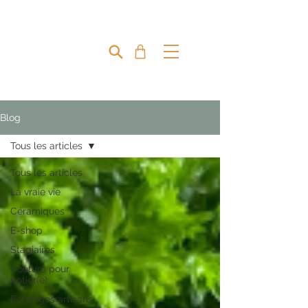
MIRETTE & CAPUCINE
Blog
Tous les articles
Tous les articles
La vraie vie
Céramiques
E-shop
Stagiaires
Couture pour
potier(e)
Echanges artisans