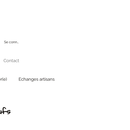
CINE
Se connecter
Contact
r(e)
Echanges artisans
ufs