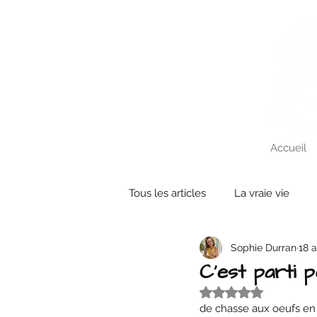
Accueil
Tous les articles
La vraie vie
Sophie Durran
18 a
Create'ober
Evenements
C'est parti 
Noté NaN étoiles s
de chasse aux oeufs en