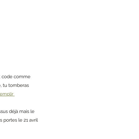
ot code comme 
de, tu tomberas 
remplir 
us déjà mais le 
 portes le 21 avril 