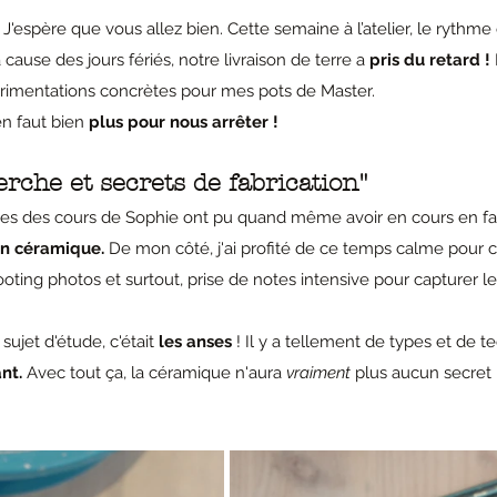
ur 5.
'espère que vous allez bien. Cette semaine à l’atelier, le rythme é
à cause des jours fériés, notre livraison de terre a 
pris du retard !
rimentations concrètes pour mes pots de Master.
en faut bien 
plus pour nous arrêter ! 
che et secrets de fabrication"
es des cours de Sophie ont pu quand même avoir en cours en fai
en céramique.
 De mon côté, j'ai profité de ce temps calme pour 
ooting photos et surtout, prise de notes intensive pour capturer le
ujet d'étude, c'était 
les anses
 ! Il y a tellement de types et de t
nt.
 Avec tout ça, la céramique n'aura 
vraiment
 plus aucun secret