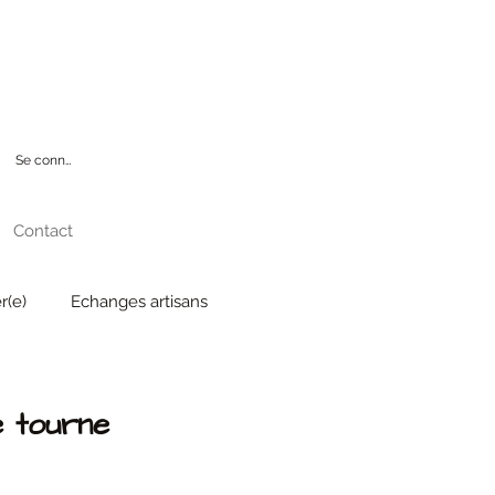
CINE
Se connecter
Contact
r(e)
Echanges artisans
e tourne