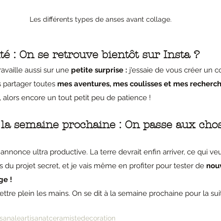
Les différents types de anses avant collage.
é : On se retrouve bientôt sur Insta ? 
availle aussi sur une 
petite surprise :
 j'essaie de vous créer un 
 partager toutes 
mes aventures, mes coulisses et mes recherc
 alors encore un tout petit peu de patience !
a semaine prochaine : On passe aux chos
nonce ultra productive. La terre devrait enfin arriver, ce qui veut
 du projet secret, et je vais même en profiter pour tester de 
nouv
e ! 
mettre plein les mains. On se dit à la semaine prochaine pour la su
isanale
artisanat
ceramiste
decoration