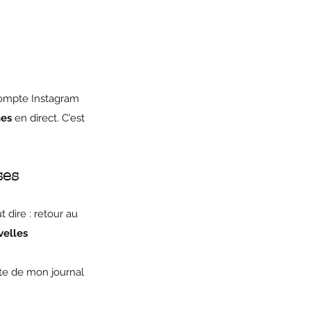
compte Instagram 
hes
 en direct. C'est 
es 
 dire : retour au 
elles 
ite de mon journal 