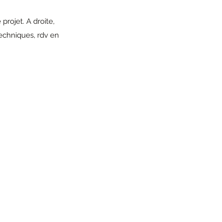
rojet. A droite, 
echniques, rdv en 