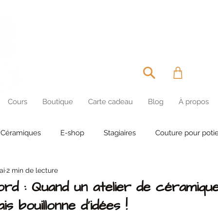
MIRETTE & CAPU
Cours
Boutique
Carte cadeau
Blog
À propos
Céramiques
E-shop
Stagiaires
Couture pour potie
ai
2 min de lecture
ord : Quand un atelier de céramiqu
is bouillonne d'idées !