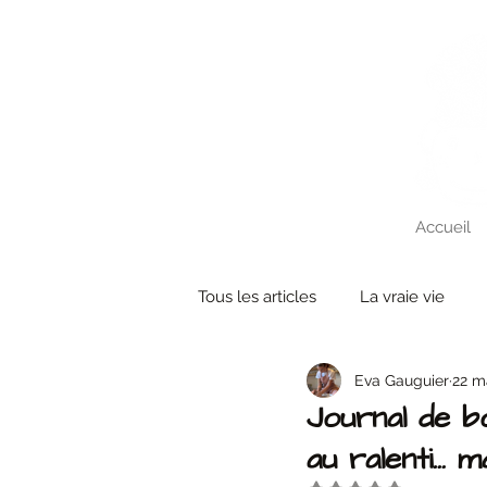
Accueil
Tous les articles
La vraie vie
Eva Gauguier
22 m
Create'ober
Evenements
Journal de b
au ralenti… ma