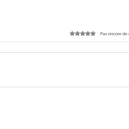
Pas encore de 
Noté 0 étoile sur 5.
Coucou tout le monde, je
suis de retour !
nfidentialité
Conditions générales de vente (CGV)
Contact