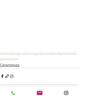
céramique
gres
tournage
decoration
objets
exvoto
portesavon
Céramiques
Voir tout
Posts récents