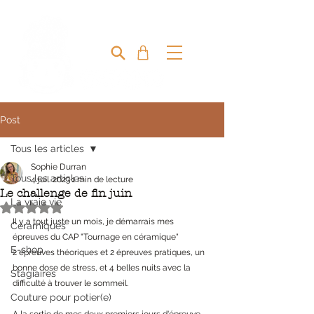
MIRETTE & CAPUCINE
Post
Tous les articles
Sophie Durran
Tous les articles
4 juil. 2023
1 min de lecture
Le challenge de fin juin
La vraie vie
Noté NaN étoiles sur 5.
Il y a tout juste un mois, je démarrais mes 
Céramiques
épreuves du CAP "Tournage en céramique"
E-shop
2 épreuves théoriques et 2 épreuves pratiques, un 
bonne dose de stress, et 4 belles nuits avec la 
Stagiaires
difficulté à trouver le sommeil. 
Couture pour potier(e)
A la sortie de mes deux premiers jours d'épreuve 