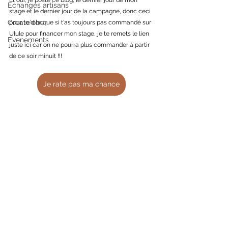
Echanges artisans
stage et le dernier jour de la campagne, donc ceci 
Create'ober
pour te dire que si t'as toujours pas commandé sur 
Ulule pour financer mon stage, je te remets le lien 
Evenements
juste ici car on ne pourra plus commander à partir 
de ce soir minuit !!!
Je rate pas ma chance