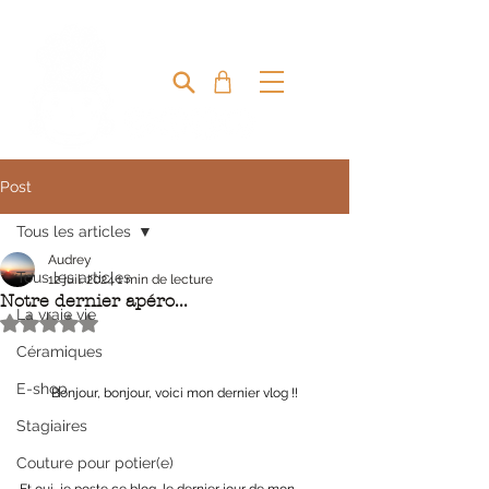
MIRETTE & CAPUCINE
Post
Tous les articles
Audrey
Tous les articles
12 juil. 2024
1 min de lecture
Notre dernier apéro...
La vraie vie
Noté NaN étoiles sur 5.
Céramiques
E-shop
Bonjour, bonjour, voici mon dernier vlog !!
Stagiaires
Couture pour potier(e)
Et oui, je poste ce blog, le dernier jour de mon 