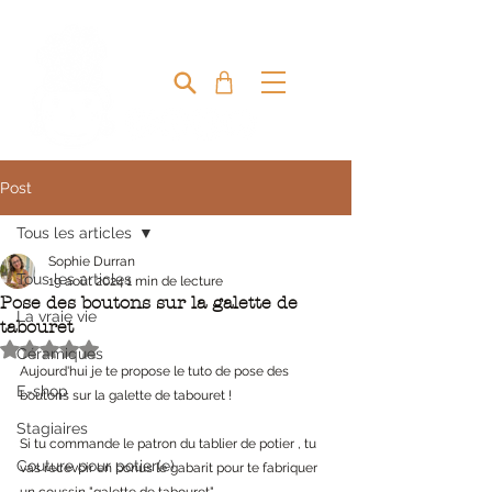
MIRETTE & CAPUCINE
Post
Tous les articles
Sophie Durran
Tous les articles
19 août 2024
1 min de lecture
Pose des boutons sur la galette de
La vraie vie
tabouret
Noté NaN étoiles sur 5.
Céramiques
Aujourd'hui je te propose le tuto de pose des 
E-shop
boutons sur la galette de tabouret ! 
Stagiaires
Si tu commande le patron du tablier de potier , tu 
Couture pour potier(e)
vas recevoir en bonus le gabarit pour te fabriquer 
un coussin "galette de tabouret" 