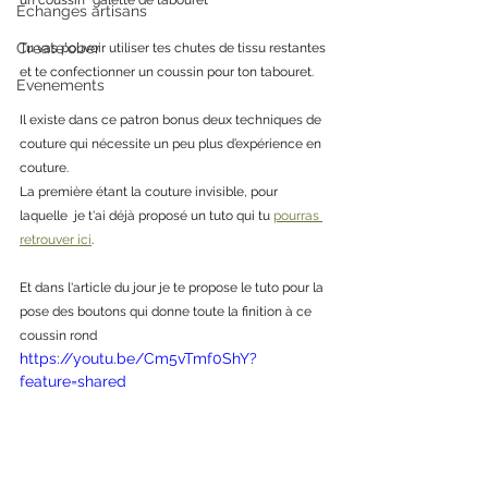
Echanges artisans
Create'ober
Tu vas pouvoir utiliser tes chutes de tissu restantes 
et te confectionner un coussin pour ton tabouret. 
Evenements
Il existe dans ce patron bonus deux techniques de 
couture qui nécessite un peu plus d’expérience en 
couture. 
La première étant la couture invisible, pour 
laquelle  je t'ai déjà proposé un tuto qui tu 
pourras 
retrouver ici
.
Et dans l'article du jour je te propose le tuto pour la 
pose des boutons qui donne toute la finition à ce 
coussin rond 
https://youtu.be/Cm5vTmf0ShY?
feature=shared