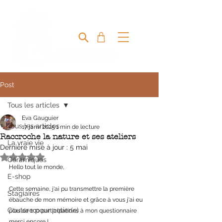
MIRETTE & CAPUCINE
Post
Tous les articles
Eva Gauguier
Tous les articles
17 janv. 2025
1 min de lecture
Raccroche la nature et ses ateliers
La vraie vie
Dernière mise à jour :
5 mai
Noté NaN étoiles sur 5.
Céramiques
Hello tout le monde,
E-shop
Cette semaine, j'ai pu transmettre la première 
Stagiaires
ébauche de mon mémoire et grâce à vous j'ai eu 
Couture pour potier(e)
plus de 100 participations à mon questionnaire 
merci encore ! 