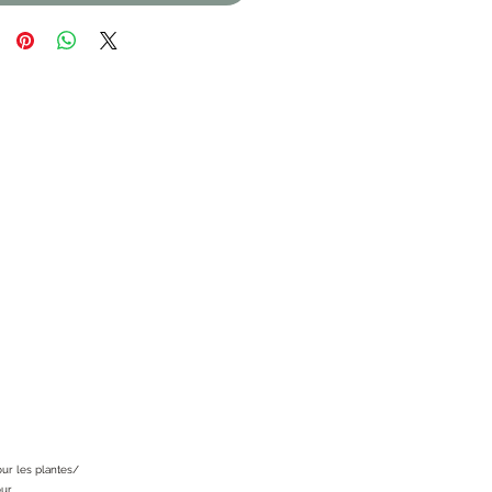
Accueil
our les plantes/
our