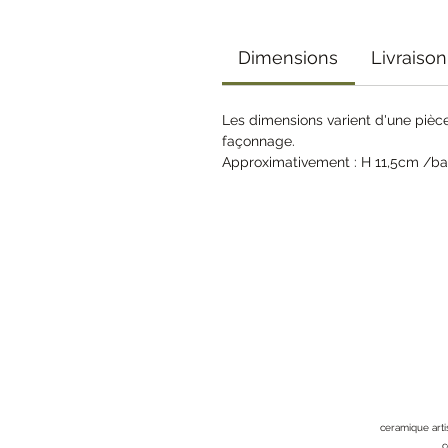
Dimensions
Livraison
Les dimensions varient d'une pièce 
façonnage.
Approximativement : H 11,5cm /b
Mentions légales
Politique de co
© 2023 par Mirette & Capucine
ceramique arti
c