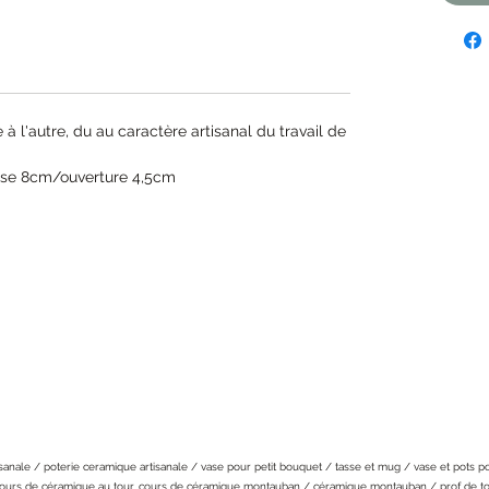
à l'autre, du au caractère artisanal du travail de
ase 8cm/ouverture 4,5cm
nfidentialité
Conditions générales de vente (CGV)
Contact
sanale / poterie ceramique artisanale / vase pour petit bouquet / tasse et mug / vase et pots p
ours de céramique au tour, cours de céramique montauban / céramique montauban / prof de t