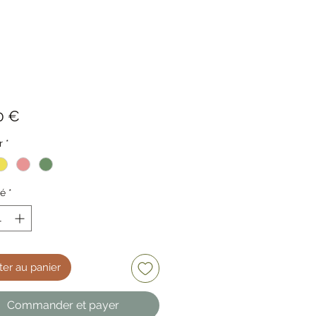
Prix
0 €
r
*
té
*
ter au panier
Commander et payer