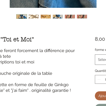
8,00
"Toi et Moi"
forme 
e feront forcement la différence pour
à tete
Séle
iptions toi et moi
Quanti
ouche originale de la table
ette en forme de feuille de Ginkgo
" et "j'ai faim" . originalité garantie !
Ajou