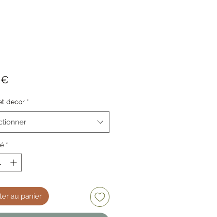
Prix
 €
et decor
*
ctionner
té
*
ter au panier