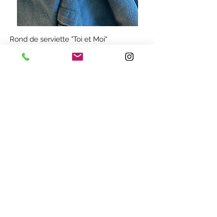
Rond de serviette "Toi et Moi"
Prix
8,00 €
Ajouter au panier